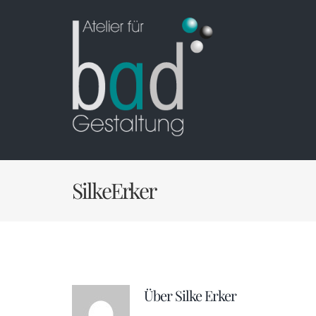
Zum
Inhalt
springen
SilkeErker
Über
Silke Erker